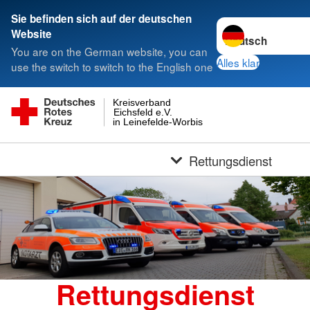
Sie befinden sich auf der deutschen
Sprache wechseln 
Website
You are on the German website, you can
Alles klar
use the switch to switch to the English one
Kreisverband
Eichsfeld e.V.
in Leinefelde-Worbis
Rettungsdienst
Rettungsdienst