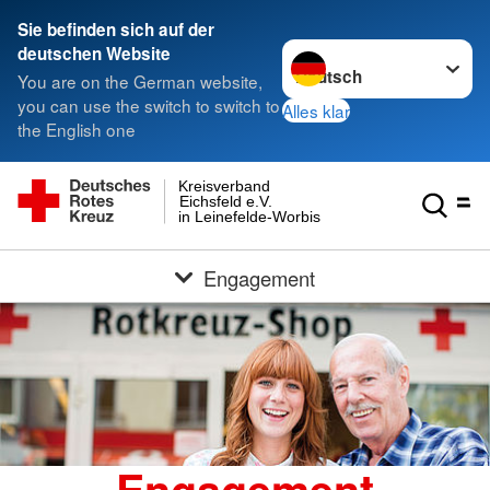
Sie befinden sich auf der
Sprache wechseln zu
deutschen Website
You are on the German website,
you can use the switch to switch to
Alles klar
the English one
Kreisverband
Eichsfeld e.V.
in Leinefelde-Worbis
Engagement
Engagement