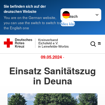
Sie befinden sich auf der
Sprache wechseln zu
deutschen Website
You are on the German website,
you can use the switch to switch to
Alles klar
the English one
Kreisverband
Eichsfeld e.V.
in Leinefelde-Worbis
09.05.2024
·
Einsatz Sanitätszug
in Deuna