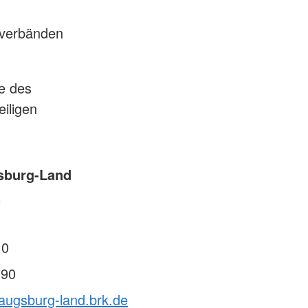
verbänden
e des
iligen
sburg-Land
0
 0
 90
augsburg-land.brk.de