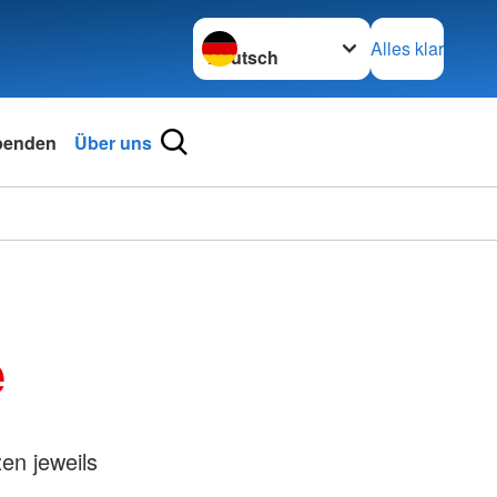
Sprache wechseln zu
Alles klar
penden
Über uns
e
en jeweils