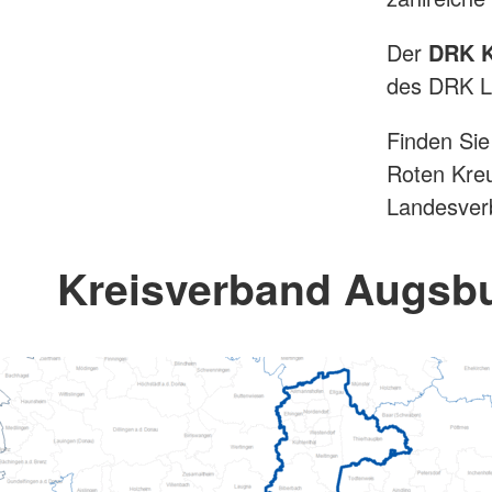
Der
DRK Kr
des DRK L
Finden Sie
Roten Kreu
Landesver
Kreisverband Augsb