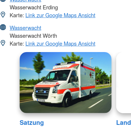
Wasserwacht Erding
Karte:
Link zur Google Maps Ansicht
Wasserwacht
Wasserwacht Wörth
Karte:
Link zur Google Maps Ansicht
Satzung
Land