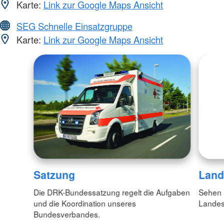
Karte:
Link zur Google Maps Ansicht
SEG Schnelle Einsatzgruppe
Karte:
Link zur Google Maps Ansicht
Satzung
Land
Die DRK-Bundessatzung regelt die Aufgaben
Sehen S
und die Koordination unseres
Lande
Bundesverbandes.